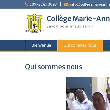
Skip
509-2245 3093
info@collegemarieanne
to
content
Collège Marie-An
Savoir pour mieux servir
Bienvenue
Qui sommes nous
Qui sommes nous