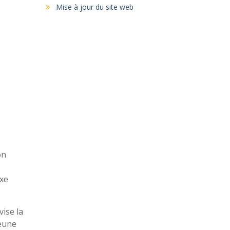
Mise à jour du site web
on
exe
vise la
jeune